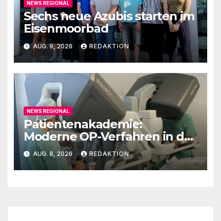
NEWS REGIONAL
Sechs neue Azubis starten im
Eisenmoorbad
AUG. 9, 2026
REDAKTION
NEWS REGIONAL
Patientenakademie:
Moderne OP-Verfahren in der
Urologie
AUG. 8, 2026
REDAKTION