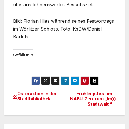
überaus lohnenswertes Besuchsziel.
Bild: Florian Illies während seines Festvortrags
im Wörlitzer Schloss. Foto: KsDW/Daniel
Bartels
Gefällt mir:
Osteraktion in der
Frühlingsfest im
Beitragsnavigation
Stadtbibliothek
NABU-Zentrum „Im
Stadtwald“