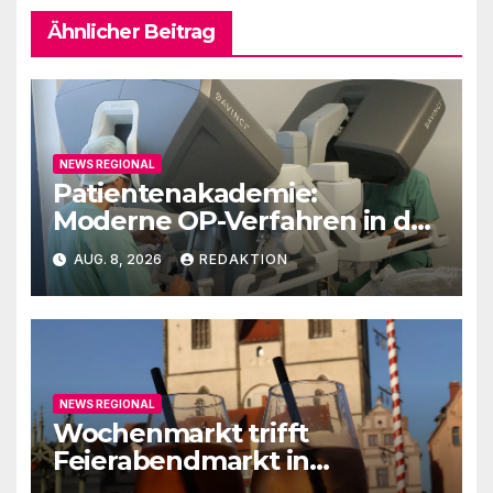
Ähnlicher Beitrag
NEWS REGIONAL
Patientenakademie:
Moderne OP-Verfahren in der
Urologie
AUG. 8, 2026
REDAKTION
NEWS REGIONAL
Wochenmarkt trifft
Feierabendmarkt in
Lutherstadt Wittenberg