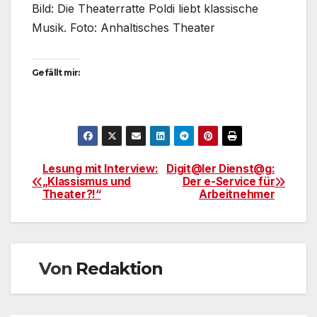
Bild: Die Theaterratte Poldi liebt klassische
Musik. Foto: Anhaltisches Theater
Gefällt mir:
Lesung mit Interview:
Digit@ler Dienst@g:
Beitragsnavigation
„Klassismus und
Der e-Service für
Theater?!“
Arbeitnehmer
Von
Redaktion