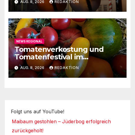
AUG. 8, 2026
REDAKTION
NEWS REGIONAL
Tomatenverkostung und
Tomatenfestival im
Naturparkzentrum
AUG. 8, 2026
REDAKTION
Folgt uns auf YouTube!
Maibaum gestohlen – Jüderbog erfolgreich
zurückgeholt!