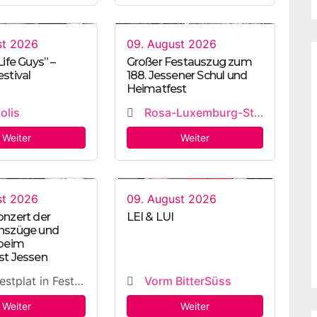
st 2026
09. August 2026
ife Guys” –
Großer Festauszug zum
stival
188. Jessener Schul und
Heimatfest
olis
Rosa-Luxemburg-Straße
Weiter
Weiter
st 2026
09. August 2026
nzert der
LEI & LUI
nszüge und
 beim
st Jessen
plat in Festzelt
Vorm BitterSüss
Weiter
Weiter