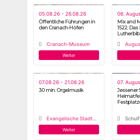
05.08.26 - 26.08.26
06. Augu
Öffentliche Führungen in
Mix and M
den Cranach-Höfen
1522. Das
Lutherbib
Cranach-Museum
Augu
Weiter
07.08.26 - 21.08.26
07. Augu
30 min. Orgelmusik
Jessener 
Heimatfes
Festplatz
Evangelische Stadtkirchengemeinde
Schulfe
Weiter