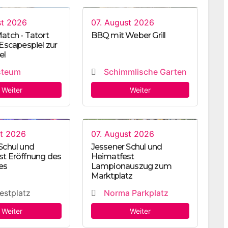
st 2026
07. August 2026
atch - Tatort
BBQ mit Weber Grill
 Escapespiel zur
el
steum
Schimmlische Garten
Weiter
Weiter
st 2026
07. August 2026
Schul und
Jessener Schul und
t Eröffnung des
Heimatfest
es
Lampionauszug zum
Marktplatz
stplatz
Norma Parkplatz
Weiter
Weiter