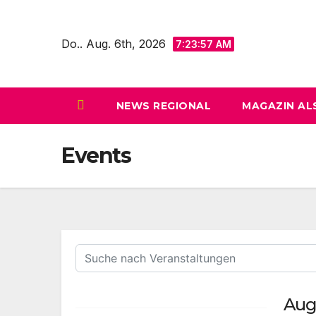
Zum
Inhalt
Do.. Aug. 6th, 2026
7:23:58 AM
springen
NEWS REGIONAL
MAGAZIN AL
Events
Aug