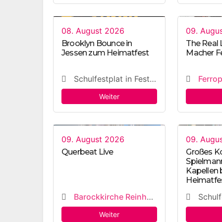
08. August 2026
09. Augu
Brooklyn Bounce in
The Real L
Jessen zum Heimatfest
Macher Fe
Schulfestplat in Festzelt
Ferrop
Weiter
09. August 2026
09. Augu
Querbeat Live
Großes Ko
Spielman
Kapellen
Heimatfe
Barockkirche Reinharz
Schulfest
Weiter