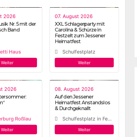
st 2026
07. August 2026
ik Nr. 5 mit der
XXL Schlagerparty mit
sch Band
Carolina & Schürze in
Festzelt zum Jessener
Heimatfest
etti Haus
Schulfestplatz
Weiter
Weiter
st 2026
08. August 2026
tersommer:
Auf den Jessener
m“
Heimatfest Anstandslos
& Durchgeknallt
rburg Roßlau
Schulfestplatz in Festzelt
Weiter
Weiter