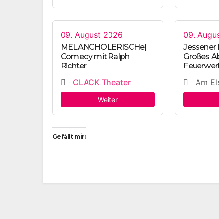
09. August 2026
09. Augu
MELANCHOLERISCHe|
Jessener
Comedy mit Ralph
Großes A
Richter
Feuerwer
CLACK Theater
Am Els
Weiter
Gefällt mir: