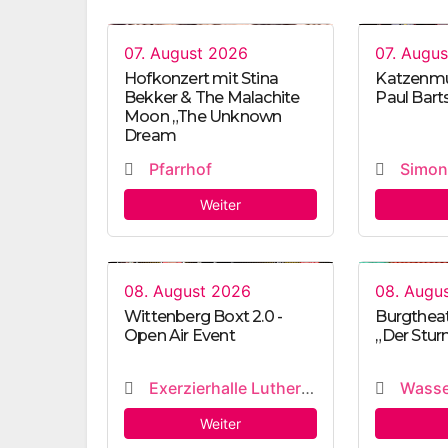
07. August 2026
07. Augu
Hofkonzert mit Stina
Katzenmus
Bekker & The Malachite
Paul Bart
Moon „The Unknown
Dream
Pfarrhof
Simon
Weiter
08. August 2026
08. Augu
Wittenberg Boxt 2.0 -
Burgthea
Open Air Event
„Der Stur
Exerzierhalle Lutherstadt Wittenberg
Wasse
Weiter