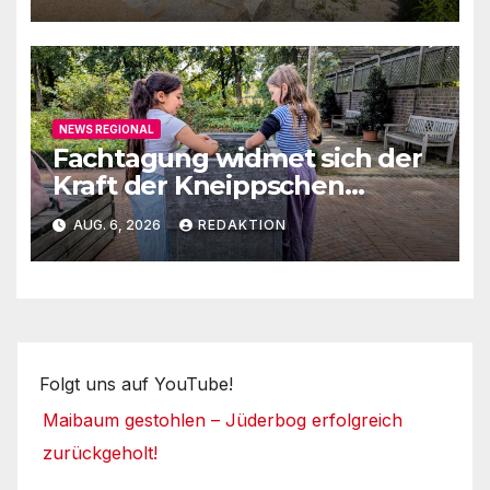
NEWS REGIONAL
Fachtagung widmet sich der
Kraft der Kneippschen
Elemente
AUG. 6, 2026
REDAKTION
Folgt uns auf YouTube!
Maibaum gestohlen – Jüderbog erfolgreich
zurückgeholt!