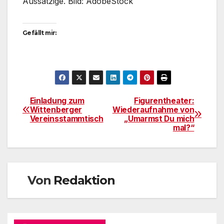
Aussätzige. Bild: AdobeStock
Gefällt mir:
Einladung zum
Figurentheater:
Beitragsnavigation
Wittenberger
Wiederaufnahme von
Vereinsstammtisch
„Umarmst Du mich
mal?“
Von
Redaktion