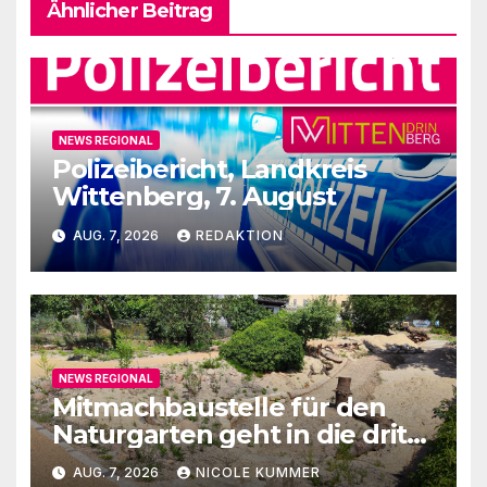
Ähnlicher Beitrag
NEWS REGIONAL
Polizeibericht, Landkreis
Wittenberg, 7. August
AUG. 7, 2026
REDAKTION
NEWS REGIONAL
Mitmachbaustelle für den
Naturgarten geht in die dritte
Runde
AUG. 7, 2026
NICOLE KUMMER