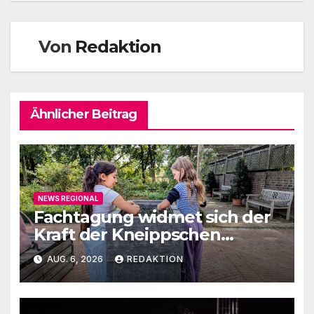
Von
Redaktion
Ähnlicher Beitrag
NEWS REGIONAL
Fachtagung widmet sich der
Kraft der Kneippschen
Elemente
AUG. 6, 2026
REDAKTION