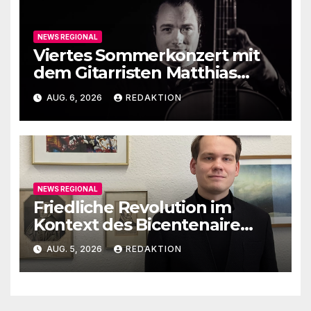
NEWS REGIONAL
Viertes Sommerkonzert mit
dem Gitarristen Matthias
Ehrig
AUG. 6, 2026
REDAKTION
NEWS REGIONAL
Friedliche Revolution im
Kontext des Bicentenaire
1789-1989
AUG. 5, 2026
REDAKTION