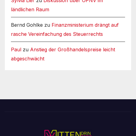
Sylvia Lier
zu
Diskussion über ÖPNV im
ländlichen Raum
Bernd Gohlke
zu
Finanzministerium drängt auf
rasche Vereinfachung des Steuerrechts
Paul
zu
Anstieg der Großhandelspreise leicht
abgeschwächt