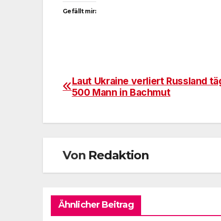
Gefällt mir:
Laut Ukraine verliert Russland tä
Beitragsnavigation
500 Mann in Bachmut
Von
Redaktion
Ähnlicher Beitrag