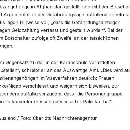
zangehörige in Afghanistan gestellt, schreibt der Botschaf
und Argumentation der Gefährdungslage auffallend ähneln u
“. Es lägen Hinweise vor, „dass die Gefährdungsanzeigen
gen Geldzahlung verfasst und gestellt wurden“. Bei der
 Botschafter zufolge oft Zweifel an der tatsächlichen
örigen.
e im Gegensatz zu der in der Koranschule vermittelten
tzustellen“, schreibt er an das Auswärtige Amt. „Dies wird a
milienangehörigen im Visaverfahren deutlich: Frauen
rka/Niqab verschleiert und weigern sich bisweilen, zur
 Besonders auffällig sei zudem, dass „die Personengruppe
on Dokumenten/Pässen oder Visa für Pakistan hat“.
 Ausland / Foto: über dts Nachrichtenagentur