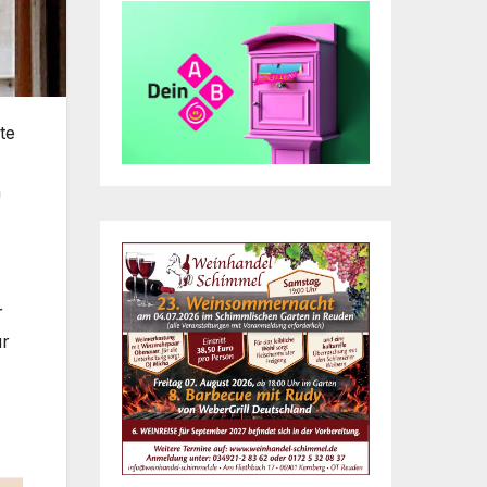
te
n
r
ür