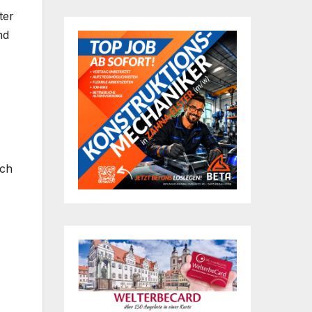
ter
nd
uch