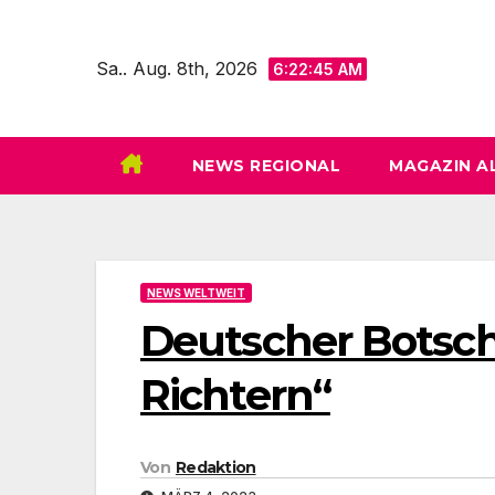
Zum
Inhalt
Sa.. Aug. 8th, 2026
6:22:47 AM
springen
NEWS REGIONAL
MAGAZIN A
NEWS WELTWEIT
Deutscher Botscha
Richtern“
Von
Redaktion