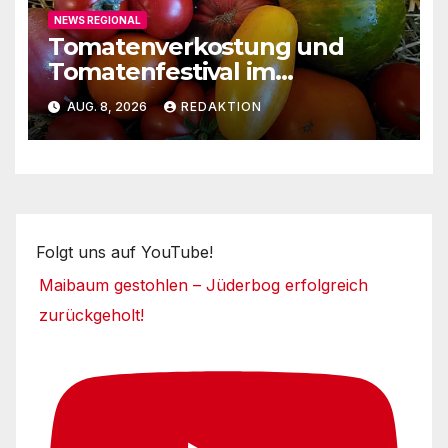
NEWS REGIONAL
Tomatenverkostung und
Tomatenfestival im
Naturparkzentrum
AUG. 8, 2026
REDAKTION
Folgt uns auf YouTube!
Maibaum gestohlen – Jüderbog erfolgreich
zurückgeholt!