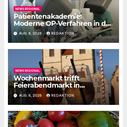
NEWS REGIONAL
Patientenakademie:
Moderne OP-Verfahren in der
Urologie
AUG. 8, 2026
REDAKTION
NEWS REGIONAL
Wochenmarkt trifft
Feierabendmarkt in
Lutherstadt Wittenberg
AUG. 8, 2026
REDAKTION