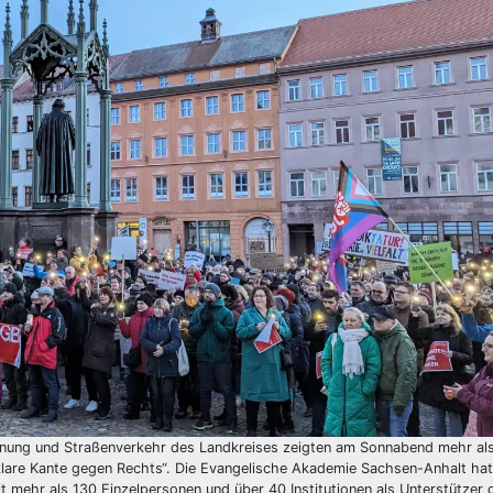
nung und Straßenverkehr des Landkreises zeigten am Sonnabend mehr als
klare Kante gegen Rechts“. Die Evangelische Akademie Sachsen-Anhalt hat
 mehr als 130 Einzelpersonen und über 40 Institutionen als Unterstützer 