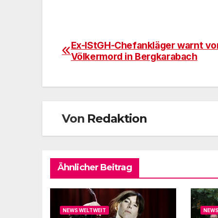
Ex-IStGH-Chefankläger warnt vo
Beitragsnavigation
Völkermord in Bergkarabach
Von
Redaktion
Ähnlicher Beitrag
NEWS WELTWEIT
NEWS