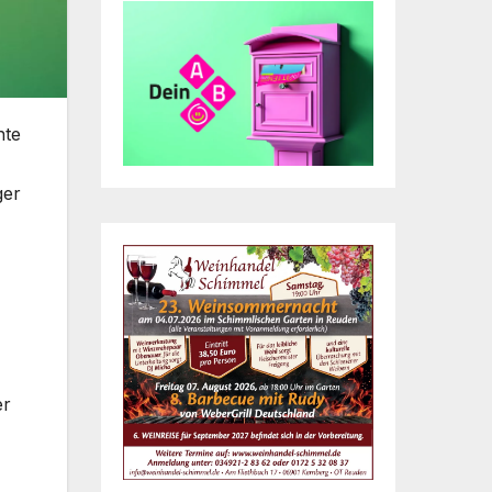
nte
ger
er