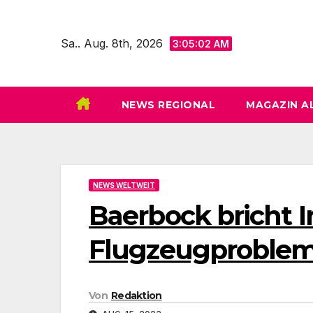
Zum
Inhalt
Sa.. Aug. 8th, 2026
3:05:03 AM
springen
NEWS REGIONAL
MAGAZIN A
NEWS WELTWEIT
Baerbock bricht I
Flugzeugproble
Von
Redaktion