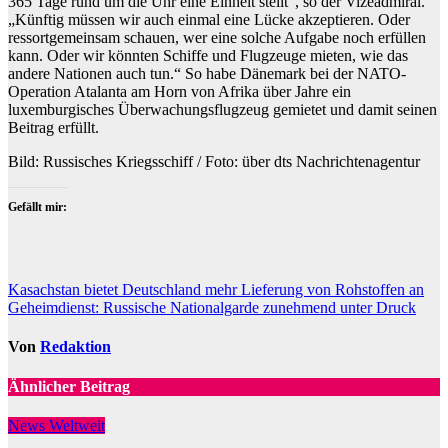
365 Tage rund um die Uhr eine Einheit stellt“, so der Vizeadmiral.
„Künftig müssen wir auch einmal eine Lücke akzeptieren. Oder
ressortgemeinsam schauen, wer eine solche Aufgabe noch erfüllen
kann. Oder wir könnten Schiffe und Flugzeuge mieten, wie das
andere Nationen auch tun.“ So habe Dänemark bei der NATO-
Operation Atalanta am Horn von Afrika über Jahre ein
luxemburgisches Überwachungsflugzeug gemietet und damit seinen
Beitrag erfüllt.
Bild: Russisches Kriegsschiff / Foto: über dts Nachrichtenagentur
Gefällt mir:
Beitragsnavigation
Kasachstan bietet Deutschland mehr Lieferung von Rohstoffen an
Geheimdienst: Russische Nationalgarde zunehmend unter Druck
Von
Redaktion
Ähnlicher Beitrag
News Weltweit