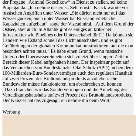
der Fregatte „Admiral Gorschkow“ in Dienst zu stellen, sei keine
Propaganda: „Ich nehme das ernst. Sehr ernst.“ Kaack warnte vor
russischen Angriffen unter Wasser. „Sie dürfen nicht nur auf das
Wasser gucken, auch unter Wasser hat Russland erhebliche
Kapazitäten aufgebaut“, sagte der Vizeadmiral. „Auf dem Grund der
Ostsee, aber auch im Atlantik gibt es einiges an kritischer
Infrastruktur wie Pipelines oder Unterseekabel für IT. Da können sie
Ländern wie Estland schnell das Licht ausschalten, und es gibt
Gefährdungen der globalen Kommunikationsstrukturen, auf die man
besonders achten muss.“ Es habe einen Grund, wenn russische
Unter- oder Überwassereinheiten sich zuletzt über längere Zeit im
Bereich dieser Kabel aufgehalten hätten. Der Inspekteur pocht auf
das Versprechen von Bundeskanzler Olaf Scholz (SPD), neben dem
100-Milliarden-Euro-Sondervermögen auch den regulären Haushalt
auf zwei Prozent des Bruttoinlandsprodukts anzuheben. Die
Bundeswehr müsse funktionieren, um abschrecken zu können:
„Dazu brauchen wir das Sondervermögen und die Anhebung des
Verteidigungshaushalts auf zwei Prozent des Bruttoinlandsprodukts.
Der Kanzler hat das zugesagt, ich nehme ihn beim Wort.“
Werbung