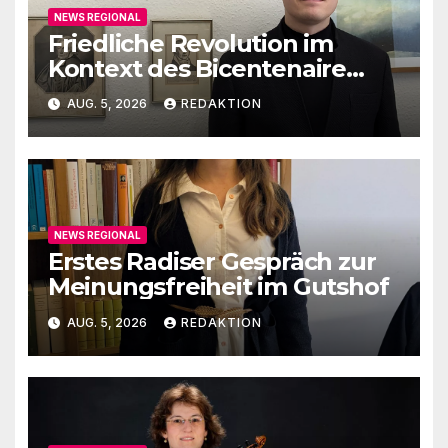
NEWS REGIONAL
Friedliche Revolution im
Kontext des Bicentenaire
1789-1989
AUG. 5, 2026
REDAKTION
NEWS REGIONAL
Erstes Radiser Gespräch zur
Meinungsfreiheit im Gutshof
AUG. 5, 2026
REDAKTION