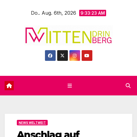
Zum
Do.. Aug. 6th, 2026
Inhalt
9:33:25 AM
springen
NEWS WELTWEIT
Anschlag auf