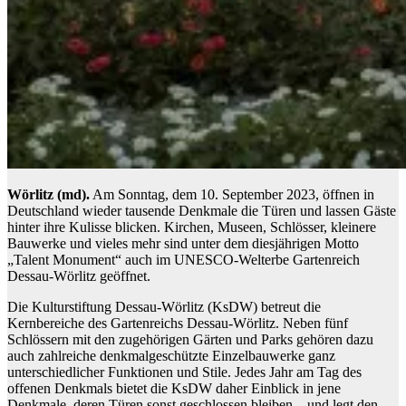
Wörlitz (md).
Am Sonntag, dem 10. September 2023, öffnen in
Deutschland wieder tausende Denkmale die Türen und lassen Gäste
hinter ihre Kulisse blicken. Kirchen, Museen, Schlösser, kleinere
Bauwerke und vieles mehr sind unter dem diesjährigen Motto
„Talent Monument“ auch im UNESCO-Welterbe Gartenreich
Dessau-Wörlitz geöffnet.
Die Kulturstiftung Dessau-Wörlitz (KsDW) betreut die
Kernbereiche des Gartenreichs Dessau-Wörlitz. Neben fünf
Schlössern mit den zugehörigen Gärten und Parks gehören dazu
auch zahlreiche denkmalgeschützte Einzelbauwerke ganz
unterschiedlicher Funktionen und Stile. Jedes Jahr am Tag des
offenen Denkmals bietet die KsDW daher Einblick in jene
Denkmale, deren Türen sonst geschlossen bleiben – und legt den