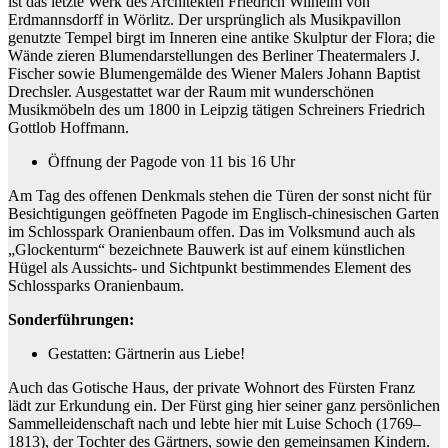
ist das letzte Werk des Architekten Friedrich Wilhelm von
Erdmannsdorff in Wörlitz. Der ursprünglich als Musikpavillon
genutzte Tempel birgt im Inneren eine antike Skulptur der Flora; die
Wände zieren Blumendarstellungen des Berliner Theatermalers J.
Fischer sowie Blumengemälde des Wiener Malers Johann Baptist
Drechsler. Ausgestattet war der Raum mit wunderschönen
Musikmöbeln des um 1800 in Leipzig tätigen Schreiners Friedrich
Gottlob Hoffmann.
Öffnung der Pagode von 11 bis 16 Uhr
Am Tag des offenen Denkmals stehen die Türen der sonst nicht für
Besichtigungen geöffneten Pagode im Englisch-chinesischen Garten
im Schlosspark Oranienbaum offen. Das im Volksmund auch als
„Glockenturm“ bezeichnete Bauwerk ist auf einem künstlichen
Hügel als Aussichts- und Sichtpunkt bestimmendes Element des
Schlossparks Oranienbaum.
Sonderführungen:
Gestatten: Gärtnerin aus Liebe!
Auch das Gotische Haus, der private Wohnort des Fürsten Franz
lädt zur Erkundung ein. Der Fürst ging hier seiner ganz persönlichen
Sammelleidenschaft nach und lebte hier mit Luise Schoch (1769–
1813), der Tochter des Gärtners, sowie den gemeinsamen Kindern.