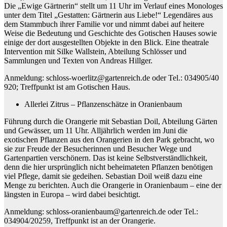
Die „Ewige Gärtnerin“ stellt um 11 Uhr im Verlauf eines Monologes
unter dem Titel „Gestatten: Gärtnerin aus Liebe!“ Legendäres aus
dem Stammbuch ihrer Familie vor und nimmt dabei auf heitere
Weise die Bedeutung und Geschichte des Gotischen Hauses sowie
einige der dort ausgestellten Objekte in den Blick. Eine theatrale
Intervention mit Silke Wallstein, Abteilung Schlösser und
Sammlungen und Texten von Andreas Hillger.
Anmeldung: schloss-woerlitz@gartenreich.de oder Tel.: 034905/40
920; Treffpunkt ist am Gotischen Haus.
Allerlei Zitrus – Pflanzenschätze in Oranienbaum
Führung durch die Orangerie mit Sebastian Doil, Abteilung Gärten
und Gewässer, um 11 Uhr. Alljährlich werden im Juni die
exotischen Pflanzen aus den Orangerien in den Park gebracht, wo
sie zur Freude der Besucherinnen und Besucher Wege und
Gartenpartien verschönern. Das ist keine Selbstverständlichkeit,
denn die hier ursprünglich nicht beheimateten Pflanzen benötigen
viel Pflege, damit sie gedeihen. Sebastian Doil weiß dazu eine
Menge zu berichten. Auch die Orangerie in Oranienbaum – eine der
längsten in Europa – wird dabei besichtigt.
Anmeldung: schloss-oranienbaum@gartenreich.de oder Tel.:
034904/20259, Treffpunkt ist an der Orangerie.