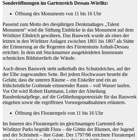
Sonderöffnungen im Gartenreich Dessau-Wörlitz:
Öffnung des Monuments von 11 bis 16 Uhr
Passend zum Motto des diesjährigen Denkmaltages „Talent
Monument“ wird die Stiftung Einblicke in das Monument auf dem
Wörlitzer Elbdeich gewähren. Das Bauwerk wurde als eines der
letzten in den Wörlitzer Anlagen zwischen 1801 bis 1807 als Stätte
der Erinnerung an die Regenten des Fürstentums Anhalt-Dessau
errichtet. In dem mit Stuckmarmor ausgekleideten Innenraum
schmücken Bildnisreliefs die Wände.
Auch dieses Bauwerk steht außerhalb des Schutzdeiches, auf der
der Elbe zugewandten Seite. Bei jedem Hochwasser besteht die
Gefahr, dass die unteren Räume – ein Eiskeller und ein an
frühchristliche Grabmale erinnernder Raum – voll Wasser laufen.
Vor Ort wird Robert Hartmann, Leiter der Abteilung
Baudenkmalpflege, auf die Gefährdungspotenziale für das Bauwerk
eingehen sowie die ergriffenen Vorsorgemaßnahmen erläutern.
Öffnung des Floratempels von 11 bis 16 Uhr
Im Inneren des Floratempels im gleichnamigen Gartenteil des
Wörlitzer Parks begrüßt Flora – die Göttin der Blumen, der Jugend
und der Schönheit – ihre Gäste. Der 1797/98 errichtete Floratempel