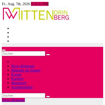
Zum
Fr.. Aug. 7th, 2026
8:33:15 PM
Inhalt
springen
News Regional
Magazin als Epaper
Events
Karriere
Ideenreich
Auslagestellen
News Regional