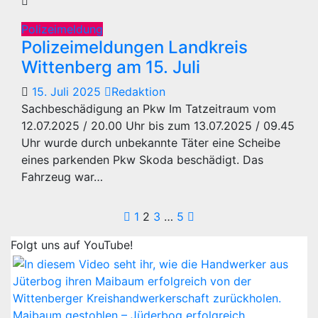
Polizeimeldung
Polizeimeldungen Landkreis
Wittenberg am 15. Juli
15. Juli 2025
Redaktion
Sachbeschädigung an Pkw Im Tatzeitraum vom
12.07.2025 / 20.00 Uhr bis zum 13.07.2025 / 09.45
Uhr wurde durch unbekannte Täter eine Scheibe
eines parkenden Pkw Skoda beschädigt. Das
Fahrzeug war…
Seitennummerier
1
2
3
…
5
der
Folgt uns auf YouTube!
Beiträge
Maibaum gestohlen – Jüderbog erfolgreich