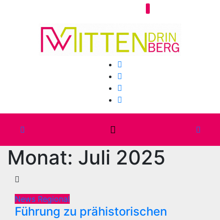
Zum
Do.. Aug. 6th, 2026
Inhalt
springen
Monat:
Juli 2025
News Regional
Führung zu prähistorischen