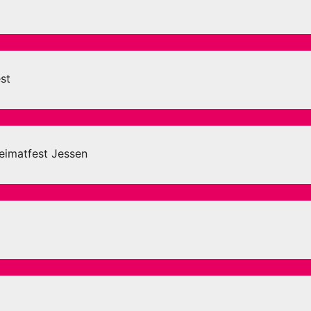
st
eimatfest Jessen