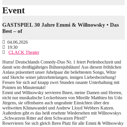
Event
GASTSPIEL 30 Jahre Emmi & Willnowsky • Das
Best – of
04.06.2026
19:30
CLACK Theater
Hurra! Deutschlands Comedy-Duo Nr. 1 feiert Perlenhochzeit und
damit sein dreißigjähriges Bühnenjubiläum! Aus diesem fröhlichen
Anlass präsentiert unser Jubelpaar die beliebtesten Songs, Witze
und Sketche seiner jahrzehntelangen, innigen Liebesbeziehung!
Freuen Sie sich auf knapp zwei Stunden rasante Unterhaltung mit
Pointen im Minutentakt!
Emmi und Willnowsky servieren Ihnen, meine Damen und Herren,
nicht nur musikalische Leckerbissen von Mireille Matthieu bis Udo
Jürgens, sie offenbaren auch ungeahnte Einsichten über den
weltweiten Klimawandel und Andrew Lloyd Webbers Katzen.
Außerdem gibt es das heiß ersehnte Wiedersehen mit Willnowskys
„Schwarzem Ritter auf dem Schwarzen Pferd!“
Reservieren Sie sich gleich Ihren Platz für alle Emmi & Willnowsky