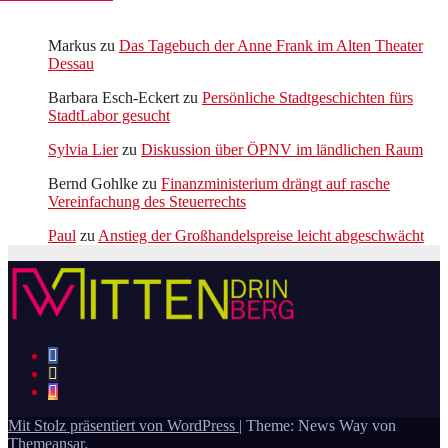
Markus
zu
Das Tagebuch der Anne Frank im Alten Theater
Dessau
Barbara Esch-Eckert
zu
Persönliche Stadtgeschichten fürs
StadtLabor gesucht
Sylvia Lier
zu
Diskussion über ÖPNV im ländlichen Raum
Bernd Gohlke
zu
Finanzministerium drängt auf rasche
Vereinfachung des Steuerrechts
Paul
zu
Anstieg der Großhandelspreise leicht abgeschwächt
Mit Stolz präsentiert von WordPress
|
Theme: News Way von
Themeansar
.